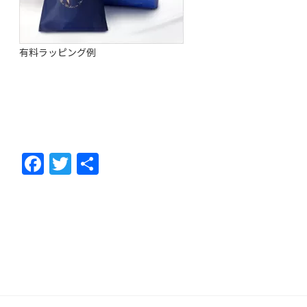
有料ラッピング例
F
T
共
ac
w
有
e
itt
b
er
o
o
k