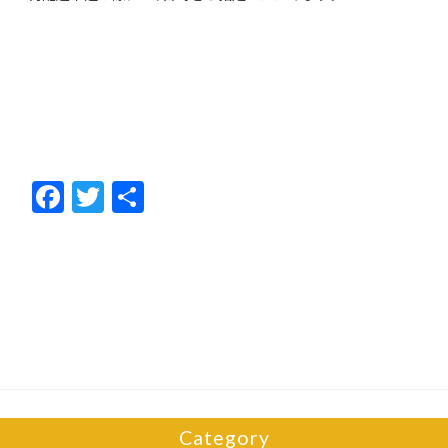
F
T
共
ac
w
有
e
itt
b
er
o
o
k
Category